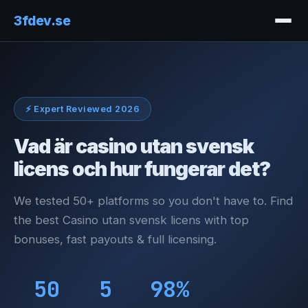
3fdev.se
⚡ Expert Reviewed 2026
Vad är casino utan svensk
licens och hur fungerar det?
We tested 50+ platforms so you don't have to. Find
the best Casino utan ͏svens͏k licens with top
bonuses, fast payouts & full licensing.
50
5
98%