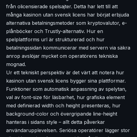
från olicensierade spelsajter. Detta har lett till att
många kasinon utan svensk licens har börjat erbjuda
alternativa betalningsmetoder som kryptovalutor, e-
plånböcker och Trustly-alternativ. Hur en
spelplattforms url är strukturerad och hur
betalningssidan kommunicerar med servern via säkra
anrop avslöjar mycket om operatörens tekniska
mognad.
Ur ett tekniskt perspektiv är det värt att notera hur
kasinon utan svensk licens bygger sina plattformar.
Funktioner som automatisk anpassning av spelytan,
val av font-size för läsbarhet, hur grafiska element
med definierad width och height presenteras, hur
background-color och övergripande line-height
hanteras i sidans style – allt detta påverkar
användarupplevelsen. Seriösa operatörer lägger stor