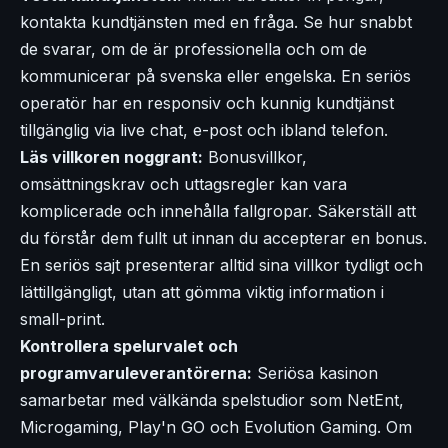
kontakta kundtjänsten med en fråga. Se hur snabbt
de svarar, om de är professionella och om de
kommunicerar på svenska eller engelska. En seriös
operatör har en responsiv och kunnig kundtjänst
tillgänglig via live chat, e-post och ibland telefon.
Läs villkoren noggrant:
Bonusvillkor,
omsättningskrav och uttagsregler kan vara
komplicerade och innehålla fallgropar. Säkerställ att
du förstår dem fullt ut innan du accepterar en bonus.
En seriös sajt presenterar alltid sina villkor tydligt och
lättillgängligt, utan att gömma viktig information i
small-print.
Kontrollera spelurvalet och
programvaruleverantörerna:
Seriösa kasinon
samarbetar med välkända spelstudior som NetEnt,
Microgaming, Play'n GO och Evolution Gaming. Om