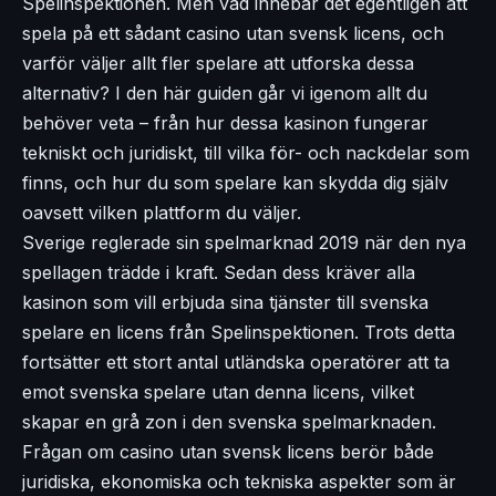
Spelinspektionen. Men vad innebär det egentligen att
spela på ett sådant casino utan svensk licens, och
varför väljer allt fler spelare att utforska dessa
alternativ? I den här guiden går vi igenom allt du
behöver veta – från hur dessa kasinon fungerar
tekniskt och juridiskt, till vilka för- och nackdelar som
finns, och hur du som spelare kan skydda dig själv
oavsett vilken plattform du väljer.
Sverige reglerade sin spelmarknad 2019 när den nya
spellagen trädde i kraft. Sedan dess kräver alla
kasinon som vill erbjuda sina tjänster till svenska
spelare en licens från Spelinspektionen. Trots detta
fortsätter ett stort antal utländska operatörer att ta
emot svenska spelare utan denna licens, vilket
skapar en grå zon i den svenska spelmarknaden.
Frågan om casino utan svensk licens berör både
juridiska, ekonomiska och tekniska aspekter som är