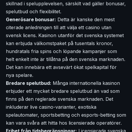
skillnad i spelupplevelsen, särskilt vad gäller bonusar,
spelutbud och flexibilitet.
Generösare bonusar:
Detta är kanske den mest
citerade anledningen till att välja ett casino utan
svensk licens. Kasinon utanför det svenska systemet
kan erbjuda välkomstpaket på tusentals kronor,
hundratals fria spins och löpande kampanjer som
helt enkelt inte är tillåtna på den svenska marknaden.
Det kan innebära ett avsevärt ökat spelkapital för
nya spelare.
Bredare spelutbud:
Många internationella kasinon
erbjuder ett mycket bredare spelutbud än vad som
finns på den reglerade svenska marknaden. Det
inkluderar live casino-varianter, exotiska
spelautomater, sportsbetting och esports-betting som
kan vara svåra att hitta hos licensierade operatörer.
Frihet från tidsbegränsningar:
Licensierade svenska