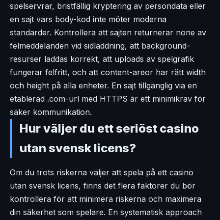
spelservrar, bristfällig kryptering av persondata eller
en sajt vars body-kod inte möter moderna
standarder. Kontrollera att sajten returnerar none av
felmeddelanden vid sidladdning, att background-
resurser laddas korrekt, att uploads av spelgrafik
fungerar felfritt, och att content-areor har rätt width
och height på alla enheter. En sajt tillgänglig via en
etablerad .com-url med HTTPS är ett minimikrav för
säker kommunikation.
Hur väljer du ett seriöst casino
utan svensk licens?
Om du trots riskerna väljer att spela på ett casino
utan svensk licens, finns det flera faktorer du bör
kontrollera för att minimera riskerna och maximera
din säkerhet som spelare. En systematisk approach