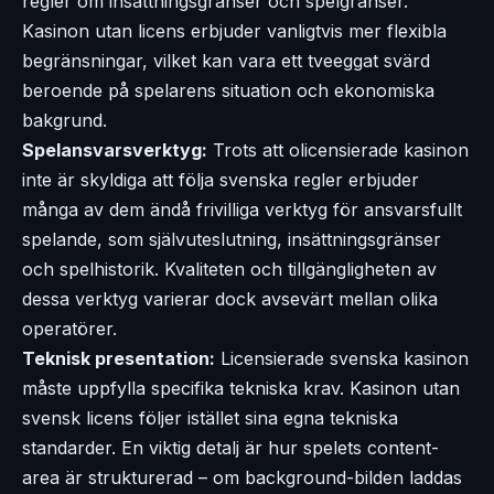
regler om insättningsgränser och spelgränser.
Kasinon utan licens erbjuder vanligtvis mer flexibla
begränsningar, vilket kan vara ett tveeggat svärd
beroende på spelarens situation och ekonomiska
bakgrund.
Spelansvarsverktyg:
Trots att olicensierade kasinon
inte är skyldiga att följa svenska regler erbjuder
många av dem ändå frivilliga verktyg för ansvarsfullt
spelande, som självuteslutning, insättningsgränser
och spelhistorik. Kvaliteten och tillgängligheten av
dessa verktyg varierar dock avsevärt mellan olika
operatörer.
Teknisk presentation:
Licensierade svenska kasinon
måste uppfylla specifika tekniska krav. Kasinon utan
svensk licens följer istället sina egna tekniska
standarder. En viktig detalj är hur spelets content-
area är strukturerad – om background-bilden laddas