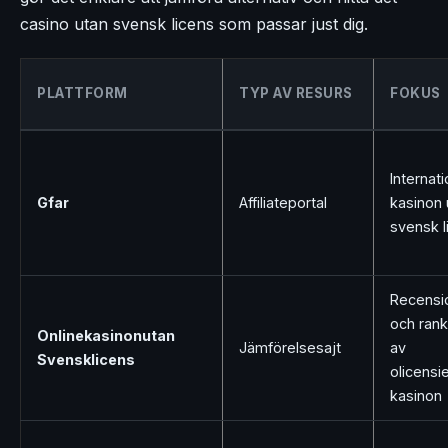
casino utan svensk licens som passar just dig.
PLATTFORM
TYP AV RESURS
FOKUS
Internati
Gfar
Affiliateportal
kasinon 
svensk l
Recensi
och rank
Onlinekasinonutan
Jämförelsesajt
av
Svensklicens
olicensi
kasinon